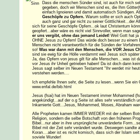
Dass die menschen Sünder sind, ist auch für mich seh
gegeben, doch wir Menschen sind es, die Ihm Götter(
einfach Ignoieren und damit automatisch Sündigen. Abe
Geschöpfe zu Opfern.
Warum sollte er sich auch Opf
auch ganz und gar nicht zu seiner Göttlichkeit...der Al
sich für seine Geschöpfe Opfern...ok laut Christentum könn
geopfert...aber wäre es nicht viel Sinnvoller, wenn man sa
er uns vergibt, ohne das jemand Leidet!
Weil Gott hat ja
OHNE Jesus zu
Opfern! Das würde doch besser zu einem L
Menschen nicht verantwortlich für die Sünden der Vorfahre
so!
Was war dann mit den Menschen, die VOR Jesus Chri
sind sie ewig für die Hölle verdammt weil Jesus sich später
Ja, das Opfern von jesus gilt für alle Menschen....was ist 
vor Jesus ihr Unheil getrieben haben! Da ist doch dann kei
Jesus sagt selber im Neuen Testament "Ihr werdet mir heute
verstehen werden....
Ich empfehle Ihnen sehr, die Seite zu lesen...wenn Sie ein 
www.enfal.de/bib.html
Jesus (fsai) hat im Neuen Testament immer Mohammed (fsai
angekündigt...auf der o.g Seite ist alles sehr verständlich u
Inkarnierte Gott...Jesus, Mohammed, Moses, Abraham war
Alle Propheten kamen IMMER WIEDER mit der selben Bots
Religion, sondern die selbe Botschaft von den früheren Pro
Bibel...nur aber in ihre ursprüngliche unveränderte Form...s
Bibel mit der Zeit sehr verändert wurde. Deswegen sandte a
Koran....aber ist es nicht komisch, dass sich der Islam sei
soviele Wunder!