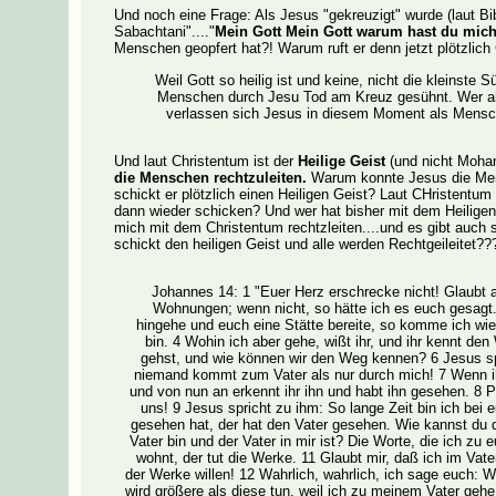
Und noch eine Frage: Als Jesus "gekreuzigt" wurde (laut Bi
Sabachtani"...."
Mein Gott Mein Gott warum hast du mich
Menschen geopfert hat?! Warum ruft er denn jetzt plötzlich 
Weil Gott so heilig ist und keine, nicht die kleinste
Menschen durch Jesu Tod am Kreuz gesühnt. Wer ahn
verlassen sich Jesus in diesem Moment als Mensch 
Und laut Christentum ist der
Heilige Geist
(und nicht Moha
die Menschen rechtzuleiten.
Warum konnte Jesus die Mens
schickt er plötzlich einen Heiligen Geist? Laut CHristentum
dann wieder schicken? Und wer hat bisher mit dem Heilige
mich mit dem Christentum rechtzleiten....und es gibt auch 
schickt den heiligen Geist und alle werden Rechtgeileitet??
Johannes 14: 1 "Euer Herz erschrecke nicht! Glaubt 
Wohnungen; wenn nicht, so hätte ich es euch gesagt.
hingehe und euch eine Stätte bereite, so komme ich wie
bin. 4 Wohin ich aber gehe, wißt ihr, und ihr kennt de
gehst, und wie können wir den Weg kennen? 6 Jesus sp
niemand kommt zum Vater als nur durch mich! 7 Wenn ihr
und von nun an erkennt ihr ihn und habt ihn gesehen. 8 Ph
uns! 9 Jesus spricht zu ihm: So lange Zeit bin ich bei
gesehen hat, der hat den Vater gesehen. Wie kannst du d
Vater bin und der Vater in mir ist? Die Worte, die ich zu e
wohnt, der tut die Werke. 11 Glaubt mir, daß ich im Vate
der Werke willen! 12 Wahrlich, wahrlich, ich sage euch: W
wird größere als diese tun, weil ich zu meinem Vater gehe