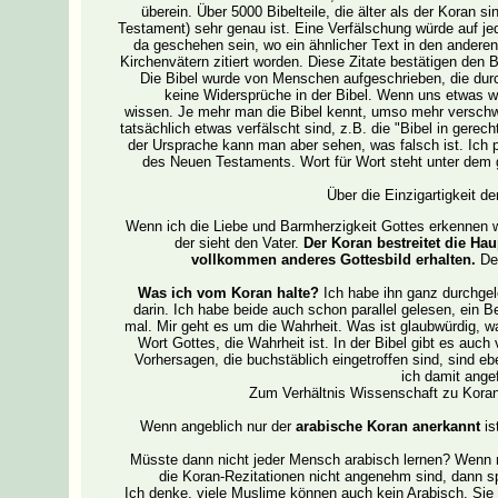
überein. Über 5000 Bibelteile, die älter als der Koran s
Testament) sehr genau ist. Eine Verfälschung würde auf j
da geschehen sein, wo ein ähnlicher Text in den anderen
Kirchenvätern zitiert worden. Diese Zitate bestätigen den 
Die Bibel wurde von Menschen aufgeschrieben, die durch 
keine Widersprüche in der Bibel. Wenn uns etwas wi
wissen. Je mehr man die Bibel kennt, umso mehr verschwi
tatsächlich etwas verfälscht sind, z.B. die "Bibel in gerec
der Ursprache kann man aber sehen, was falsch ist. Ich p
des Neuen Testaments. Wort für Wort steht unter dem 
Über die Einzigartigkeit de
Wenn ich die Liebe und Barmherzigkeit Gottes erkennen wi
der sieht den Vater.
Der Koran bestreitet die H
vollkommen anderes Gottesbild erhalten.
De
Was ich vom Koran halte?
Ich habe ihn ganz durchgel
darin. Ich habe beide auch schon parallel gelesen, ein Be
mal. Mir geht es um die Wahrheit. Was ist glaubwürdig, wa
Wort Gottes, die Wahrheit ist. In der Bibel gibt es auch
Vorhersagen, die buchstäblich eingetroffen sind, sind eb
ich damit ange
Zum Verhältnis Wissenschaft zu Koran
Wenn angeblich nur der
arabische Koran anerkannt
is
Müsste dann nicht jeder Mensch arabisch lernen? Wen
die Koran-Rezitationen nicht angenehm sind, dann sp
Ich denke, viele Muslime können auch kein Arabisch. Sie