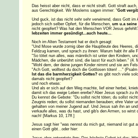
Das heisst aber nicht, dass er nicht straft. Gott straft auch
aus Gerechtigkeit. Wir Moslems sagen immer: "
Gott vergi
Und guck, ist das nicht sehr sehr verwirrend, dass Gott im
jedoch sich selber Opfert, für die Menschen,
um u.a seine
nicht geopfert? Was hat den Menschen VOR Jesus gefehl
lebzeiten immer gesündigt...auch heute...
.
Noch im Alten Testament hat er doch gesagt:
"Und Mose wurde zornig über die Hauptleute des Heeres, di
Feldzug kamen, und sprach zu ihnen: Warum habt ihr alle F
"So tötet nun alles, was männlich ist unter den Kindern, und
Mädchen, die unberührt sind, die lasst für euch leben." (4.
"Wohl dem, der deine jungen Kinder nimmt und sie am Fels
"Ach Gott, wolltest du doch die Gottlosen töten! ..." (Psalm
Ist das die barmherzigkeit Gottes?
es gibt noch viele sol
damals nicht geopfert?
und noch etwas:
Und als er sich auf den Weg machte, lief einer herbei, kniete
damit ich das ewige Leben ererbe? Aber Jesus sprach zu i
Du kennst die Gebote: "Du sollst nicht töten; du sollst nicht
Zeugnis reden; du sollst niemanden berauben; ehre Vater un
gehalten von meiner Jugend auf. Und Jesus sah ihn an und g
verkaufe alles, was du hast, und gib's den Armen, so wirs
nach! [Markus 10, 17ff.]
Jesus sagt hier "was nennst du mich gut, niemand ist gut al
einen Gott gibt...oder hier:
Jesus aber antwortete ihm: Das höchste Gebot ist das: Hör