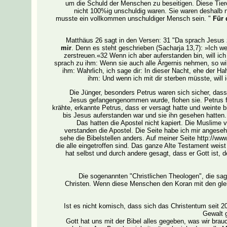
um die Schuld der Menschen zu beseitigen. Diese Tiere
nicht 100%ig unschuldig waren. Sie waren deshalb nu
musste ein vollkommen unschuldiger Mensch sein. "
Für 
Matthäus 26 sagt in den Versen: 31 "Da sprach Jesus 
mir
. Denn es steht geschrieben (Sacharja 13,7): »Ich w
zerstreuen.«32 Wenn ich aber auferstanden bin, will ic
sprach zu ihm: Wenn sie auch alle Ärgernis nehmen, so wi
ihm: Wahrlich, ich sage dir: In dieser Nacht, ehe der Ha
ihm: Und wenn ich mit dir sterben müsste, will 
Die Jünger, besonders Petrus waren sich sicher, dass
Jesus gefangengenommen wurde, flohen sie. Petrus fl
krähte, erkannte Petrus, dass er versagt hatte und weinte 
bis Jesus auferstanden war und sie ihn gesehen hatten.
Das hatten die Apostel nicht kapiert. Die Muslime 
verstanden die Apostel. Die Seite habe ich mir angeseh
sehe die Bibelstellen anders. Auf meiner Seite http://ww
die alle eingetroffen sind. Das ganze Alte Testament wei
hat selbst und durch andere gesagt, dass er Gott ist, 
Die sogenannten "Christlichen Theologen", die sage
Christen. Wenn diese Menschen den Koran mit den glei
Ist es nicht komisch, dass sich das Christentum seit 
Gewalt g
Gott hat uns mit der Bibel alles gegeben, was wir bra