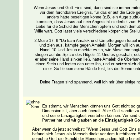
Wenn Jesus und Gott Eins sind, dann sind sie immer mite
vor dem furchtbaren Ereignis, für das er auf die Erde
anders hätte beseitigen könne (z.B. ein Auge zudrü
komisch, dass Jesus auf sein Angesicht niederfiel zum Bet
Liebe für die Schuld der Menschen opfern und sich demüti
Wille war). Gott lässt viele verschiedene körperliche Ste
2.Mose 17: 8 "Da kam Amalek und kämpfte gegen Israel 
und zieh aus, kämpfe gegen Amalek! Morgen will ich au
Hand. 10 Und Josua machte es so, wie Mose ihm sagt
stiegen auf die Spitze des Hügels.11 Und es geschah, so
er aber seine Hand sinken ließ, hatte Amalek die Oberh
einen Stein und legten den unter ihn, und er
setzte sich
da
einer. So blieben seine Hände fest, bis die Sonne un
Deine Fragen sind spannend, weil ich mir über einige n
Es stimmt, wir Menschen können uns Gott nicht so ganz
Dimension ist, aber auch überall. Aber Gott sandte zu
und seine Einzigartigkeit verstehen können. Wir sind 
Partner hat und wir glauben an die
Einzigartigkeit Go
Aber wenn du jetzt schreibst: "Wenn Jesus und Gott Eins 
befand sich Jesus als Mensch direkt vor dem furchtbaren E
gerechte Gott die Schuld der Menschen anders hätte beseit