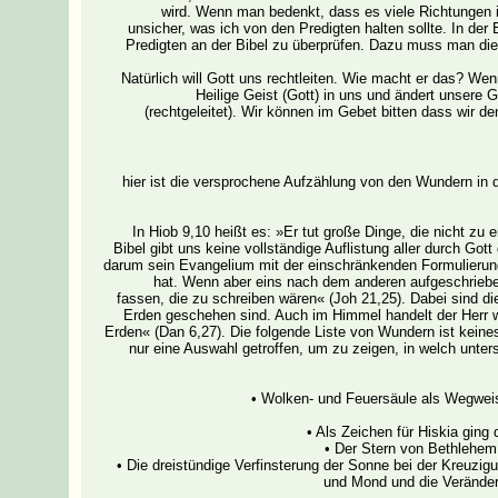
wird. Wenn man bedenkt, dass es viele Richtungen i
unsicher, was ich von den Predigten halten sollte. In der 
Predigten an der Bibel zu überprüfen. Dazu muss man die
Natürlich will Gott uns rechtleiten. Wie macht er das? Wen
Heilige Geist (Gott) in uns und ändert unsere G
(rechtgeleitet). Wir können im Gebet bitten dass wir d
hier ist die versprochene Aufzählung von den Wundern in
In Hiob 9,10 heißt es: »Er tut große Dinge, die nicht zu 
Bibel gibt uns keine vollständige Auflistung aller durch G
darum sein Evangelium mit der einschränkenden Formulierung
hat. Wenn aber eins nach dem anderen aufgeschrieben
fassen, die zu schreiben wären« (Joh 21,25). Dabei sind die
Erden geschehen sind. Auch im Himmel handelt der Herr 
Erden« (Dan 6,27). Die folgende Liste von Wundern ist keines
nur eine Auswahl getroffen, um zu zeigen, in welch unte
• Wolken- und Feuersäule als Wegwei
• Als Zeichen für Hiskia ging
• Der Stern von Bethlehem
• Die dreistündige Verfinsterung der Sonne bei der Kreuzig
und Mond und die Veränderu