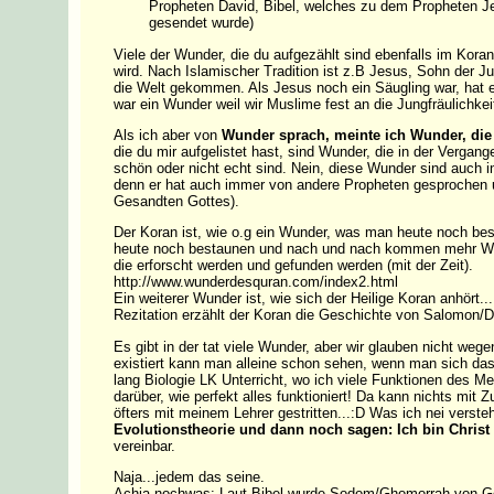
Propheten David, Bibel, welches zu dem Propheten
gesendet wurde)
Viele der Wunder, die du aufgezählt sind ebenfalls im Koran
wird. Nach Islamischer Tradition ist z.B Jesus, Sohn der 
die Welt gekommen. Als Jesus noch ein Säugling war, hat 
war ein Wunder weil wir Muslime fest an die Jungfräulichkei
Als ich aber von
Wunder sprach, meinte ich Wunder, die
die du mir aufgelistet hast, sind Wunder, die in der Vergang
schön oder nicht echt sind. Nein, diese Wunder sind auch
denn er hat auch immer von andere Propheten gesprochen un
Gesandten Gottes).
Der Koran ist, wie o.g ein Wunder, was man heute noch b
heute noch bestaunen und nach und nach kommen mehr Wunde
die erforscht werden und gefunden werden (mit der Zeit).
http://www.wunderdesquran.com/index2.html
Ein weiterer Wunder ist, wie sich der Heilige Koran anhör
Rezitation erzählt der Koran die Geschichte von Salomon/D
Es gibt in der tat viele Wunder, aber wir glauben nicht w
existiert kann man alleine schon sehen, wenn man sich das
lang Biologie LK Unterricht, wo ich viele Funktionen des M
darüber, wie perfekt alles funktioniert! Da kann nichts mit Z
öfters mit meinem Lehrer gestritten...:D Was ich nei verst
Evolutionstheorie und dann noch sagen: Ich bin Chris
vereinbar.
Naja...jedem das seine.
Achja nochwas: Laut Bibel wurde Sodom/Ghomorrah von Gott