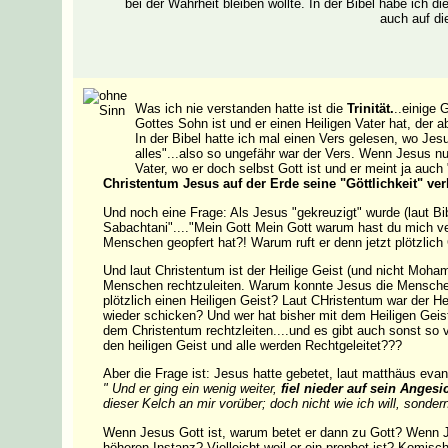
bei der Wahrheit bleiben wollte. In der Bibel habe ich d
auch auf di
Was ich nie verstanden hatte ist die
Trinität.
..einige 
Gottes Sohn ist und er einen Heiligen Vater hat, der a
In der Bibel hatte ich mal einen Vers gelesen, wo Jes
alles"...also so ungefähr war der Vers. Wenn Jesus n
Vater, wo er doch selbst Gott ist und er meint ja auch 
Christentum Jesus auf der Erde seine "Göttlichkeit" ver
Und noch eine Frage: Als Jesus "gekreuzigt" wurde (laut Bi
Sabachtani"...."Mein Gott Mein Gott warum hast du mich ver
Menschen geopfert hat?! Warum ruft er denn jetzt plötzlich 
Und laut Christentum ist der Heilige Geist (und nicht Moh
Menschen rechtzuleiten. Warum konnte Jesus die Menschen n
plötzlich einen Heiligen Geist? Laut CHristentum war der He
wieder schicken? Und wer hat bisher mit dem Heiligen Geis
dem Christentum rechtzleiten....und es gibt auch sonst so 
den heiligen Geist und alle werden Rechtgeleitet???
Aber die Frage ist: Jesus hatte gebetet, laut matthäus evan
" Und er ging ein wenig weiter,
fiel nieder auf sein Angesi
dieser Kelch an mir vorüber; doch nicht wie ich will, sondern 
Wenn Jesus Gott ist, warum betet er dann zu Gott? Wenn Jes
höheren Instanz? Vielleicht weil er ein prophet ist? Komisch