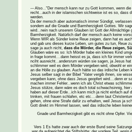
--- Also..."Der mensch kann nur zu Gott kommen, wenn die Sü
recht...auch in der islamischen sichtweise ist es so, das
werden.
Da der mensch aber automatisch immer Sündigt, verlassen 
sondern auf die Gnade und Barmherzigkeit Gottes. Wir sage
wird...nein nach unserem Glauben ist Gott der Allmächtige g
Barmherzigkeit. Natürlich darf der mensch auch keine vors
Wenn WIR als Sünder keine Reue zeigen, dann hat es auch 
und gab uns dieses kurze Leben, um gutes zu tun, Reue zu 
sage ja auch nicht,
dass die Mörder, die Reue zeigen, S
Glauben wäre es so: Ich Mörder habe ein kleines Kind umgeb
in frage kommt....dann heisst es ja, dass ich für immer ver
nciht ausreicht...andersrum würden sie sagen, ja Jesus hat 
schlimmer weil es dem Mörder vergeben wird, obwohl er ei
an die Hölle zu glauben. Auch hätte so das irdische Leben k
Jesus selber sagt in der Bibel "Vater vergib ihnen, sie wiss
vergeben kann, ohne dass Jesus geopfert wird....denn er s
machen immer Fehler...wenn ich als Christ etwas schlimme
Jesus stütze, dann wäre es doch total schwachsinnig, hier
haben auf dieser Erde...ich kann mich ja nicht einfach auf 
trinken, mit frauen schlafen, etc etc....denn laut Christe
gehen, ohne eine Strafe dafür zu erhalten, weil Jesus ja sch
Gott direkt im Himmel lassen, weil das irdische leben keine
Gnade und Barmherzigkeit gibt es nicht ohne Opfer. Viel
Vers 1 Es hatte zwar auch der erste Bund seine Satzunge
war da aufgerichtet die Stiftshütte: der vordere Teil, wori