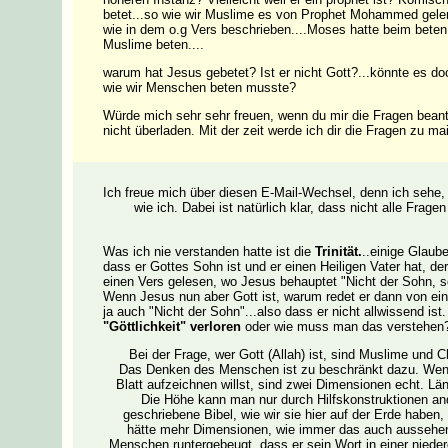
betet...so wie wir Muslime es von Prophet Mohammed geler
wie in dem o.g Vers beschrieben....Moses hatte beim beten
Muslime beten....
warum hat Jesus gebetet? Ist er nicht Gott?...könnte es doc
wie wir Menschen beten musste?
Würde mich sehr sehr freuen, wenn du mir die Fragen beantw
nicht überladen. Mit der zeit werde ich dir die Fragen zu ma
Ich freue mich über diesen E-Mail-Wechsel, denn ich sehe, 
wie ich. Dabei ist natürlich klar, dass nicht alle Fra
Was ich nie verstanden hatte ist die
Trinität.
..einige Glaub
dass er Gottes Sohn ist und er einen Heiligen Vater hat, der
einen Vers gelesen, wo Jesus behauptet "Nicht der Sohn, so
Wenn Jesus nun aber Gott ist, warum redet er dann von eine
ja auch "Nicht der Sohn"...also dass er nicht allwissend ist
"Göttlichkeit" verloren
oder wie muss man das verstehen
Bei der Frage, wer Gott (Allah) ist, sind Muslime und C
Das Denken des Menschen ist zu beschränkt dazu. Wenn
Blatt aufzeichnen willst, sind zwei Dimensionen echt. Län
Die Höhe kann man nur durch Hilfskonstruktionen and
geschriebene Bibel, wie wir sie hier auf der Erde habe
hätte mehr Dimensionen, wie immer das auch aussehen k
Menschen runtergebeugt, dass er sein Wort in einer niede