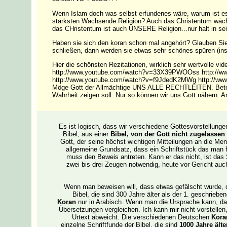
Wenn Islam doch was selbst erfundenes wäre, warum ist es
stärksten Wachsende Religion? Auch das Christentum wächst
das CHristentum ist auch UNSERE Religion...nur halt in se
Haben sie sich den koran schon mal angehört? Glauben Sie
schließen, dann werden sie etwas sehr schönes spüren (ins
Hier die schönsten Rezitationen, wirklich sehr wertvolle vid
http://www.youtube.com/watch?v=33X39PWOOss http://
http://www.youtube.com/watch?v=f9JdedK2MWg http://ww
Möge Gott der Allmächtige UNS ALLE RECHTLEITEN. Beten wi
Wahrheit zeigen soll. Nur so können wir uns Gott nähern. 
Es ist logisch, dass wir verschiedene Gottesvorstellunge
Bibel, aus einer
Bibel, von der Gott nicht zugelassen
Gott, der seine höchst wichtigen Mitteilungen an die Me
allgemeine Grundsatz, dass ein Schriftstück das man fi
muss den Beweis antreten. Kann er das nicht, ist das 
zwei bis drei Zeugen notwendig, heute vor Gericht auc
Wenn man beweisen will, dass etwas gefälscht wurde, 
Bibel, die sind 300 Jahre älter als der 1. geschrieben
Koran
nur in Arabisch. Wenn man die Ursprache kann, da
Übersetzungen vergleichen. Ich kann mir nicht vorstelle
Urtext abweicht. Die verschiedenen Deutschen
Kora
einzelne Schriftfunde der Bibel, die sind
1000 Jahre älte