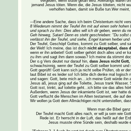
vergeben, wenn Buße getan wird. Allerdings wären o
jemand Jesus töten. Wenn die, die Jesus töteten, nicht wu
verholfen haben, damit sie Buße tun.Wer meint,
---Eine andere Sache, dass ich beim Christentum nicht vers
8 Wiederum nimmt der Teufel ihn mit auf einen sehr hohen Be
und sprach zu ihm: Dies alles will ich dir geben, wenn du n
Geh hinweg, Satan! Denn es steht geschrieben: "Du sollst 
verlässt ihn der Teufel, und siehe, Engel kamen herbei und 
Der Teufel, Geschöpf Gottes, kommt zu Gott selber, und sa
der Welt! Ich meine, das ist doch
nicht akzeptabel, dass 
wenn er ihn anbetet! Gott selber gehört doch alles und er 
zu ihm und sagt ihm dann sowas? Ich meine da stimmt doch
Der o.g Vers deutet nur darauf hin,
dass Jesus nicht Gott,
schwachsinnig, wenn der Teufel zu Gott selber kommt und 
Gott geprüft! Gott kann sich ja nicht selbe Prüfen, ob er de
laut Bibel ist es leider so! Ich bitte dich denke mal logis
und sagen: Gott, bete mich an....ich meine Gott würde ihn a
Jesus aß, jesus ging auf die Toilette, Jesus trank Wasser,
Gott isst, trinkt, auf toilette geht...ich bitte sie das alles h
Außerdem, wenn Jesus der inkarnierte Gott ist, wer hatte d
Gott verflucht die Menschen im Alten testament, die auf de
Wir wollen ja Gott dem Allmächtigen nicht unterstellen, dass
Wenn man die Bibel ganz 
Der Teufel macht Gott alles nach, er will ja sein wie Go
Rede ist. Er herrscht in der Luft, das heißt auf der Er
Jesus musste ohne Sünde sein, deshalb wurde e