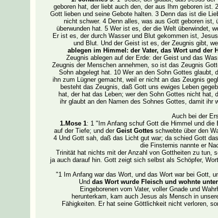
geboren hat, der liebt auch den, der aus Ihm geboren ist. 
Gott lieben und seine Gebote halten. 3 Denn das ist die Li
nicht schwer. 4 Denn alles, was aus Gott geboren ist, 
überwunden hat. 5 Wer ist es, der die Welt überwindet, w
Er ist es, der durch Wasser und Blut gekommen ist, Jesus
und Blut. Und der Geist ist es, der Zeugnis gibt, we
ablegen im Himmel: der Vater, das Wort und der He
Zeugnis ablegen auf der Erde: der Geist und das Wass
Zeugnis der Menschen annehmen, so ist das Zeugnis Gotte
Sohn abgelegt hat. 10 Wer an den Sohn Gottes glaubt, der
ihn zum Lügner gemacht, weil er nicht an das Zeugnis geg
besteht das Zeugnis, daß Gott uns ewiges Leben gegeb
hat, der hat das Leben; wer den Sohn Gottes nicht hat, 
ihr glaubt an den Namen des Sohnes Gottes, damit ihr wi
Auch bei der Er
1.Mose 1
: 1 "Im Anfang schuf Gott die Himmel und die E
auf der Tiefe; und der
Geist Gottes
schwebte über den Was
4 Und Gott sah, daß das Licht gut war; da schied Gott das
die Finsternis nannte er N
Trinität hat nichts mit der Anzahl von Gottheiten zu tu
ja auch darauf hin. Gott zeigt sich selbst als Schöpfer, W
"1 Im Anfang war das Wort, und das Wort war bei Gott, 
Und
das Wort wurde Fleisch und wohnte unter
Eingeborenen vom Vater, voller Gnade und Wahrh
herunterkam, kam auch Jesus als Mensch in unser
Fähigkeiten. Er hat seine Göttlichkeit nicht verloren, 