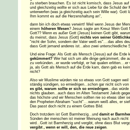
zu sterben brauchen. Es ist nicht komisch, dass Jesus auf s
und gleichzeitig wollte er sich aus Liebe für die Schuld d
unterwerfen (was ja gleichzeitig auch sein Wille war). Gott 
Ihm kommt es auf die Herzenshaltung an",
dann bin ich doch etwas verwirrt! Weil wenn Jesus der Me
einem
höheren Wesen
? Jesus sagte am Kreuz Mein Gott M
Gott?? Wenn es außer Gott (Jesus) keinen Gott gibt, waru
du meinst, dass Jesus (Gott)
nichts von seiner Göttlichke
"nicht der Sohn, sondern der Vater weiß es"....das alles d
dass Gott jemand anderes ist...also zwei unterschiedliche 
Und eine Frage: Als Gott als Mensch (Jesus) auf die Erde 
gekümmert?
Wer hat sich um alle dinge gekümmert, die au
zu verkünden...er wurde verfolgt, er hat qualen erlitten....e
ja, als Gott als Mensch auf die Erde kam, dann gab es kei
nicht?
Also wir Muslime würden nie so etwas von Gott sagen weil
ständig sündigen, so erniedrigen...schon gar nicht sich vo
es gibt, warum sollte er sich so erniedrigen
...das würde
nichts glauben...auch dass im Alten Testament Jakob gegen 
das höchste und wir Menschen sollten nie so etwas über se
den Propheten Abraham "sucht"....warum weiß alles, er sieh
Das passt doch nicht zu einem Gottes Bild.
Doch trotzdem ist Gott Barmherzig...und
damit er Barmher
Sünden der menschen ist meiner Meinung nach auch nicht 
wird...Gott ist Barmherzig und vergibt, ohne dass Blut ve
vergibt , wenn er will, den, die reue zeigen
.