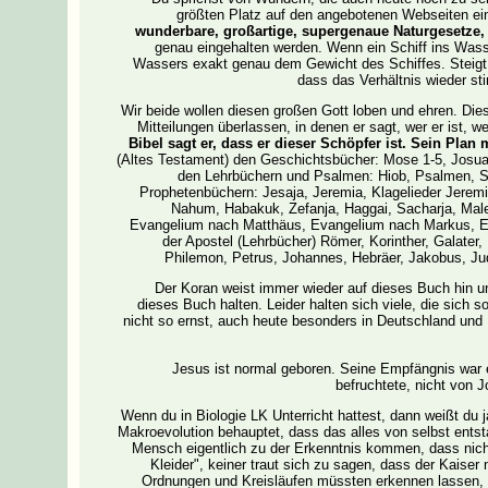
größten Platz auf den angebotenen Webseiten ei
wunderbare, großartige, supergenaue Naturgesetze, 
genau eingehalten werden. Wenn ein Schiff ins Wass
Wassers exakt genau dem Gewicht des Schiffes. Steigt e
dass das Verhältnis wieder st
Wir beide wollen diesen großen Gott loben und ehren. Die
Mitteilungen überlassen, in denen er sagt, wer er ist, 
Bibel sagt er, dass er dieser Schöpfer ist. Sein Plan 
(Altes Testament) den Geschichtsbücher: Mose 1-5, Josua,
den Lehrbüchern und Psalmen: Hiob, Psalmen, S
Prophetenbüchern: Jesaja, Jeremia, Klagelieder Jeremi
Nahum, Habakuk, Zefanja, Haggai, Sacharja, Mal
Evangelium nach Matthäus, Evangelium nach Markus, E
der Apostel (Lehrbücher) Römer, Korinther, Galater,
Philemon, Petrus, Johannes, Hebräer, Jakobus, J
Der Koran weist immer wieder auf dieses Buch hin un
dieses Buch halten. Leider halten sich viele, die sich
nicht so ernst, auch heute besonders in Deutschland und
Jesus ist normal geboren. Seine Empfängnis war 
befruchtete, nicht von 
Wenn du in Biologie LK Unterricht hattest, dann weißt du ja,
Makroevolution behauptet, dass das alles von selbst ents
Mensch eigentlich zu der Erkenntnis kommen, dass nicht
Kleider", keiner traut sich zu sagen, dass der Kaiser
Ordnungen und Kreisläufen müssten erkennen lassen, d