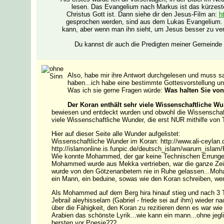
lesen. Das Evangelium nach Markus ist das kürzest
Christus Gott ist. Dann siehe dir den Jesus-Film an:
h
gesprochen werden, sind aus dem Lukas Evangelium. 
kann, aber wenn man ihn sieht, um Jesus besser zu ver
Du kannst dir auch die Predigten meiner Gemeinde
Also, habe mir ihre Antwort durchgelesen und muss s
haben...ich habe eine bestimmte Gottesvorstellung un
Was ich sie gerne Fragen würde:
Was halten Sie vo
Der Koran enthält sehr viele Wissenschaftliche W
bewiesen und entdeckt wurden und obwohl die Wissenschaf
viele Wissenschaftliche Wunder, die erst NUR mithilfe von
Hier auf dieser Seite alle Wunder aufgelistet:
Wissenschaftliche Wunder im Koran: http://www.ali-ceylan
http://islamonline.is.funpic.de/deutsch_islam/warum_isla
Wie konnte Mohammed, der gar keine Technischen Errungen
Mohammed wurde aus Mekka vertrieben, war die ganze Zeit d
wurde von den Götzenanbetern nie in Ruhe gelassen...Moh
ein Mann, ein beduine, sowas wie den Koran schreiben, wen
Als Mohammed auf dem Berg hira hinauf stieg und nach 3
Jebrail aleyhisselam (Gabriel - friede sei auf ihm) wieder 
über die Fähigkeit, den Koran zu rezitieren denn es war wie
Arabien das schönste Lyrik...wie kann ein mann...ohne jegl
bersten vor Poesie???