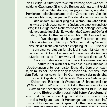
das Heilige; 3 hinter dem zweiten Vorhang aber war der Teil
goldene Räuchergefäß und die Bundeslade, ganz mit Gold 
und der Stab Aarons, der gegrünt hatte, und die
Herrlichkeit, die überschatteten den Gnadenthron. Von dies
so eingerichtet war, gingen die Priester allezeit in den vord
den andern Teil aber ging nur "einmal" im Jahr allein 
unwissentlich begangenen Sünden, die eigenen und die 
Weg ins Heilige noch nicht offenbart sei, solange der vord
die gegenwärtige Zeit: Es werden da Gaben und Opfer 
den, der den Gottesdienst ausrichtet. 10 Dies sind nu
Waschungen, die bis zu der Zeit einer besseren
Hoherpriester der zukünftigen Güter durch die größere u
das ist: die nicht von dieser Schöpfung ist. 12 Er ist a
sein eigenes Blut ein für alle Mal in das Heiligtum 
schon das Blut von Böcken und Stieren und die Asche v
äußerlich rein sind, 14 um wie viel mehr wird dann das Bl
Geist Gott dargebracht hat, unser Gewissen reinige
darum ist er auch der Mittler des neuen Bundes, 
Übertretungen unter dem ersten Bund, die Berufenen das
ist, da muss der Tod dessen geschehen sein, der das Testam
dem Tode; es ist noch nicht in Kraft, solange der noch leb
ohne Blut gestiftet. 19 Denn als Mose alle Gebote g
Kälbern und Böcken mit Wasser und Scharlachwolle un
(2.Mose 24,8): »Das ist das Blut des Bundes, den Gott eu
Gottesdienst besprengte er desgleichen mit Blut. 22
Und
ohne Blutvergießen geschieht keine Vergebung.
2
werden; die himmlischen Dinge selbst aber müssen bessere
in das Heiligtum, das mit Händen gemacht und nur ein A
um jetzt für uns vor dem Angesicht Gottes zu erscheinen; 
alle Jahre mit fremdem Blut in das Heiligtum geht; 26 son