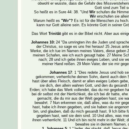
obwohl er wusste, dass die Gefahr des Missverstehens
Gott sind zum Teil 
So heißt es in Sure 44: 38. "Und
Wir
schufen die Himmel 
Wir
erschufen sie allei
Warum heißt es
"Wir"?
Es ist für die Menschen zu hoch.
kann nur Gott alleine sein. Es könnte Gott in seiner G
Das Wort
Trinität
gibt es in der Bibel nicht. Aber aus ei
Johannes 10:
24 "Da umringten ihn die Juden und sprachen
der Christus, so sage es uns frei heraus! 25 Jesus antw
Werke, die ich tue im Namen meines Vaters, diese geben Zeu
meinen Schafen, wie ich euch gesagt habe. 27 Meine Sch
nach; 28 und ich gebe ihnen ewiges Leben, und sie we
meiner Hand reißen. 29 Mein Vater, der sie mir gege
Johannes 17
: 1 "Dies redete Jesus und hob s
gekommen; verherrliche deinen Sohn, damit auch dein S
hast über alles Fleisch, damit er allen ewiges Leben gebe
sie dich, den allein wahren Gott, und den du gesandt 
Erden; ich habe das Werk vollendet, das du mir gegeben hast
bei dir selbst mit der Herrlichkeit, die ich bei dir hatte,
gemacht, die du mir aus der Welt gegeben hast; sie wa
bewahrt. 7 Nun erkennen sie, daß alles, was du mir geg
hast, habe ich ihnen gegeben, und sie haben sie angeno
bin, und glauben, daß du mich gesandt hast. 9 Ich bitte für
gegeben hast, weil sie dein sind. 10 Und alles, was mein 
ihnen verherrlicht. 11 Und ich bin nicht mehr in der Welt; 
bewahre sie in deinem Namen, d
1. Johannes 5
: 1 "Jeder, der glaubt, daß Jesus der 