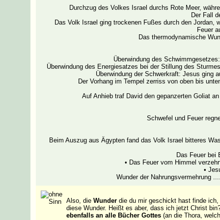
Durchzug des Volkes Israel durchs Rote Meer, währe
Der Fall 
Das Volk Israel ging trockenen Fußes durch den Jordan, w
Feuer a
Das thermodynamische Wunde
Überwindung des Schwimmgesetzes: 
Überwindung des Energiesatzes bei der Stillung des Sturmes
Überwindung der Schwerkraft: Jesus ging a
Der Vorhang im Tempel zerriss von oben bis unte
Auf Anhieb traf David den gepanzerten Goliat an 
Schwefel und Feuer regn
Beim Auszug aus Ägypten fand das Volk Israel bitteres Wa
Das Feuer bei 
• Das Feuer vom Himmel verzehrt
• Jes
Wunder der Nahrungsvermehrung .............
Also, die
Wunder
die du mir geschickt hast finde ich
diese Wunder. Heißt es aber, dass ich jetzt Christ b
ebenfalls an alle Bücher Gottes
(an die Thora, wel