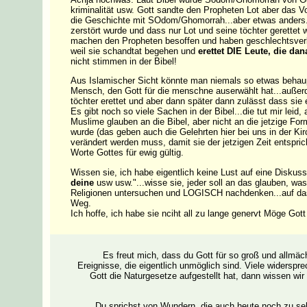
kriminalität usw. Gott sandte den Propheten Lot aber das 
die Geschichte mit SOdom/Ghomorrah...aber etwas anders..
zerstört wurde und dass nur Lot und seine töchter gerettet
machen den Propheten besoffen und haben geschlechtsverkeh
weil sie schandtat begehen und
erettet DIE Leute, die da
nicht stimmen in der Bibel!
Aus Islamischer Sicht könnte man niemals so etwas behaupten
Mensch, den Gott für die menschne auserwählt hat...auße
töchter erettet und aber dann später dann zulässt dass sie
Es gibt noch so viele Sachen in der Bibel...die tut mir leid
Muslime glauben an die Bibel, aber nicht an die jetzige Form
wurde (das geben auch die Gelehrten hier bei uns in der Kir
verändert werden muss, damit sie der jetzigen Zeit entspric
Worte Gottes für
ewig gültig.
Wissen sie, ich habe eigentlich keine Lust auf eine Diskus
deine
usw usw."...wisse sie, jeder soll an das glauben, was e
Religionen untersuchen und LOGISCH nachdenken...auf das 
Weg.
Ich hoffe, ich habe sie nciht all zu lange genervt Möge Gott
Es freut mich, dass du Gott für so groß und allmäc
Ereignisse, die eigentlich unmöglich sind. Viele widersp
Gott die Naturgesetze aufgestellt hat, dann wissen wi
Du sprichst von Wundern, die auch heute noch zu se