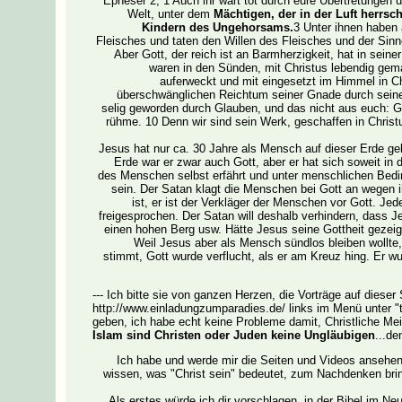
"Epheser 2, 1 Auch ihr wart tot durch eure Übertretungen u
Welt, unter dem
Mächtigen, der in der Luft herrsc
Kindern des Ungehorsams.
3 Unter ihnen haben 
Fleisches und taten den Willen des Fleisches und der Sin
Aber Gott, der reich ist an Barmherzigkeit, hat in seiner
waren in den Sünden, mit Christus lebendig gema
auferweckt und mit eingesetzt im Himmel in C
überschwänglichen Reichtum seiner Gnade durch seine
selig geworden durch Glauben, und das nicht aus euch: G
rühme. 10 Denn wir sind sein Werk, geschaffen in Christu
Jesus hat nur ca. 30 Jahre als Mensch auf dieser Erde ge
Erde war er zwar auch Gott, aber er hat sich soweit in 
des Menschen selbst erfährt und unter menschlichen Bedi
sein. Der Satan klagt die Menschen bei Gott an wegen i
ist, er ist der Verkläger der Menschen vor Gott. Je
freigesprochen. Der Satan will deshalb verhindern, dass Je
einen hohen Berg usw. Hätte Jesus seine Gottheit gezeig
Weil Jesus aber als Mensch sündlos bleiben wollte
stimmt, Gott wurde verflucht,
als er am Kreuz hing. Er wu
--- Ich bitte sie von ganzen Herzen, die Vorträge auf diese
http://www.einladungzumparadies.de/ links im Menü unter "
geben, ich habe echt keine Probleme damit, Christliche Me
Islam sind Christen oder Juden keine Ungläubigen
...de
Ich habe und werde mir die Seiten und Videos ansehen. 
wissen, was "Christ sein" bedeutet, zum Nachdenken brin
Als erstes würde ich dir vorschlagen, in der Bibel im 