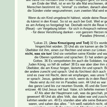
am Ende der Welt, ist er ein für alle Mal erschienen,
Menschen bestimmt ist, "einmal" zu sterben, danach aber 
die Sünden vieler wegzunehmen; zum zweiten Mal wird er
Wenn du ein Kind umgebracht hättest, würde deine Reue v
du kämst in den Knast. So ist es auch bei Gott. Weil er g
es am Anfang so festgelegt hat. Deshalb reicht die Reue n
(Reue) - um Vergebung bitten - für sich in Anspruch nehme
- für diese Versöhnung danken - von ganzem Herzen ni
Paradies (Himmel, n
"Lukas 23, (
Jesu Kreuzigung und Tod)
32 Es wurden
hingerichtet würden. 33 Und als sie kamen an die Stä
Übeltäter mit ihm, einen zur Rechten und einen zur Linken
nicht, was sie tun
! Und sie verteilten seine Kleider und 
die Oberen spotteten und sprachen: Er hat andern geho
Gottes. 36 Es verspotteten ihn auch die Soldaten, tr
Juden König, so hilf dir selber! 38 Es war aber über ihm 
Übeltäter, die am Kreuz hingen, lästerte ihn und sprach: Bi
der andere zurecht und sprach: Und du fürchtest dich auch 
sind es zwar mit Recht, denn wir empfangen, was unsre T
er sprach: Jesus, gedenke an mich, wenn du in dein Reic
Heute wirst du mit mir im Paradies sein. 44 Und es war
das ganze Land bis zur neunten Stunde, 45 und die Sonne
entzwei. 46 Und Jesus rief laut: Vater, ich befehle meinen 
47 Als aber der Hauptmann sah, was da geschah, pri
gewesen! 48 Und als alles Volk, das dabei war und zusch
kehrten wieder um. 49 Es standen aber alle seine Bekannt
waren, und sahen das alles. " Ich weiß natürlich nicht, 