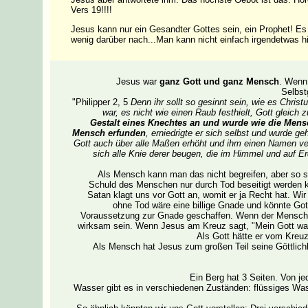
Vers 19!!!!
Jesus kann nur ein Gesandter Gottes sein, ein Prophet! Es g
wenig darüber nach...Man kann nicht einfach irgendetwas hine
Jesus war
ganz Gott und ganz Mensch
. Wenn
Selbst
"Philipper 2, 5
Denn ihr sollt so gesinnt sein, wie es Christ
war, es nicht wie einen Raub festhielt, Gott gleich 
Gestalt eines Knechtes an und wurde wie die Men
Mensch erfunden
, erniedrigte er sich selbst und wurde 
Gott auch über alle Maßen erhöht und ihm einen Namen ver
sich alle Knie derer beugen, die im Himmel und auf E
Als Mensch kann man das nicht begreifen, aber so sa
Schuld des Menschen nur durch Tod beseitigt werden ka
Satan klagt uns vor Gott an, womit er ja Recht hat. Wir
ohne Tod wäre eine billige Gnade und könnte Gott
Voraussetzung zur Gnade geschaffen. Wenn der Mensch J
wirksam sein. Wenn Jesus am Kreuz sagt, "Mein Gott war
Als Gott hätte er vom Kreuz
Als Mensch hat Jesus zum großen Teil seine Göttlichk
Ein Berg hat 3 Seiten. Von jed
Wasser gibt es in verschiedenen Zuständen: flüssiges Was