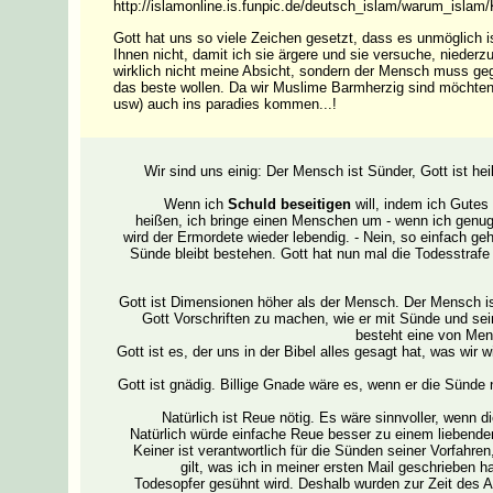
http://islamonline.is.funpic.de/deutsch_islam/warum_isla
Gott hat uns so viele Zeichen gesetzt, dass es unmöglich is
Ihnen nicht, damit ich sie ärgere und sie versuche, niederz
wirklich nicht meine Absicht, sondern der Mensch muss ge
das beste wollen. Da wir Muslime Barmherzig sind möchten
usw) auch ins paradies kommen...!
Wir sind uns einig: Der Mensch ist Sünder, Gott ist h
Wenn ich
Schuld beseitigen
will, indem ich Gutes
heißen, ich bringe einen Menschen um - wenn ich genug
wird der Ermordete wieder lebendig. - Nein, so einfach ge
Sünde bleibt bestehen. Gott hat nun mal die Todesstrafe 
Gott ist Dimensionen höher als der Mensch. Der Mensch i
Gott Vorschriften zu machen, wie er mit Sünde und sei
besteht eine von Men
Gott ist es, der uns in der Bibel alles gesagt hat, was wir
Gott ist gnädig. Billige Gnade wäre es, wenn er die Sünde
Natürlich ist Reue nötig. Es wäre sinnvoller, wenn d
Natürlich würde einfache Reue besser zu einem liebenden
Keiner ist verantwortlich für die Sünden seiner Vorfahre
gilt, was ich in meiner ersten Mail geschrieben
Todesopfer gesühnt wird. Deshalb wurden zur Zeit des Al