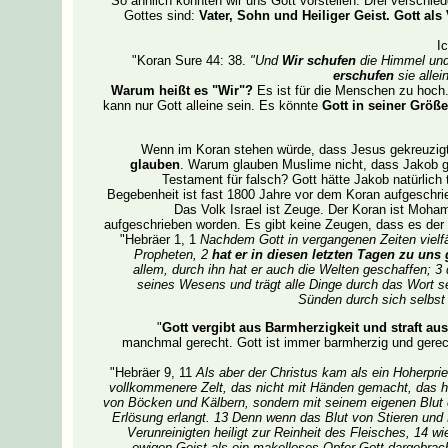
So ähnlich könnten wir uns Gott vorstellen: Drei verschi
Gottes sind:
Vater, Sohn und Heiliger Geist. Gott al
I
"Koran Sure 44: 38.
"Und
Wir schufen
die Himmel und 
erschufen
sie allei
Warum heißt es "Wir"?
Es ist für die Menschen zu hoch.
kann nur Gott alleine sein. Es könnte
Gott in seiner Größ
Wenn im Koran stehen würde, dass Jesus gekreuzig
glauben
. Warum glauben Muslime nicht, dass Jakob g
Testament für falsch? Gott hätte Jakob natürlic
Begebenheit ist fast 1800 Jahre vor dem Koran aufgeschri
Das Volk Israel ist Zeuge. Der Koran ist Moha
aufgeschrieben worden. Es gibt keine Zeugen, dass es der 
"Hebräer 1, 1
Nachdem Gott in vergangenen Zeiten vielfäl
Propheten, 2
hat er in diesen letzten Tagen zu uns
allem, durch ihn hat er auch die Welten geschaffen; 3 
seines Wesens und trägt alle Dinge durch das Wort se
Sünden durch sich selbst 
"
Gott vergibt aus Barmherzigkeit und straft aus
manchmal gerecht. Gott ist immer barmherzig und gerecht
"Hebräer 9, 11
Als aber der Christus kam als ein Hoherpries
vollkommenere Zelt, das nicht mit Händen gemacht, das he
von Böcken und Kälbern, sondern mit seinem eigenen Blut e
Erlösung erlangt. 13 Denn wenn das Blut von Stieren und
Verunreinigten heiligt zur Reinheit des Fleisches, 14 wi
ewigen Geist als ein makelloses Opfer Gott dargebrac