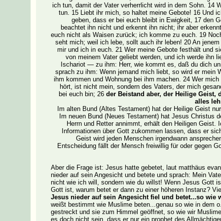
ich tun, damit der Vater verherrlicht wird in dem Sohn. 14
tun. 15 Liebt ihr mich, so haltet meine Gebote! 16 Und ic
geben, dass er bei euch bleibt in Ewigkeit, 17 den 
beachtet ihn nicht und erkennt ihn nicht; ihr aber erkenn
euch nicht als Waisen zurück; ich komme zu euch. 19 Noch e
seht mich; weil ich lebe, sollt auch ihr leben! 20 An jene
mir und ich in euch. 21 Wer meine Gebote festhält und sie b
von meinem Vater geliebt werden, und ich werde ihn l
Ischariot — zu ihm: Herr, wie kommt es, daß du dich uns
sprach zu ihm: Wenn jemand mich liebt, so wird er mein Wo
ihm kommen und Wohnung bei ihm machen. 24 Wer mich nich
hört, ist nicht mein, sondern des Vaters, der mich gesa
bei euch bin; 26
der Beistand aber, der Heilige Geist
alles le
Im alten Bund (Altes Testament) hat der Heilige Geist n
Im neuen Bund (Neues Testament) hat Jesus Christus den
Herrn und Retter annimmt, erhält den Heiligen Geist. I
Informationen über Gott zukommen lassen, dass er sich
Geist wird jeden Menschen irgendwann ansprechen,
Entscheidung fällt der Mensch freiwillig für oder gegen Go
Aber die Frage ist: Jesus hatte gebetet, laut matthäus evang
nieder auf sein Angesicht und betete und sprach: Mein Vater
nicht wie ich will, sondern wie du willst! Wenn Jesus Gott 
Gott ist, warum betet er dann zu einer höheren Instanz? Viel
Jesus nieder auf sein Angesicht fiel und betet...so wie
weißt bestimmt wie Muslime beten...genau so wie in dem o
gestreckt und sie zum Himmel geöffnet, so wie wir Muslime 
es doch nicht sein, dass er nur ein prophet des Allmächti