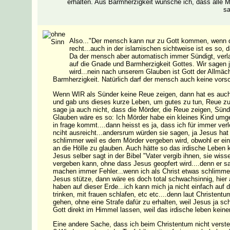
erhalten. Aus Barmherzigkeit wünsche ich, dass alle M
sa
Also..."Der mensch kann nur zu Gott kommen, wenn die 
recht...auch in der islamischen sichtweise ist es so
Da der mensch aber automatisch immer Sündigt, verla
auf die Gnade und Barmherzigkeit Gottes. Wir sagen j
wird...nein nach unserem Glauben ist Gott der Allmächt
Barmherzigkeit. Natürlich darf der mensch auch keine vors
Wenn WIR als Sünder keine Reue zeigen, dann hat es auch 
und gab uns dieses kurze Leben, um gutes zu tun, Reue zu 
sage ja auch nicht, dass die Mörder, die Reue zeigen, Sünd
Glauben wäre es so: Ich Mörder habe ein kleines Kind umgeb
in frage kommt....dann heisst es ja, dass ich für immer ver
nciht ausreicht...andersrum würden sie sagen, ja Jesus hat 
schlimmer weil es dem Mörder vergeben wird, obwohl er ei
an die Hölle zu glauben. Auch hätte so das irdische Leben k
Jesus selber sagt in der Bibel "Vater vergib ihnen, sie wiss
vergeben kann, ohne dass Jesus geopfert wird....denn er s
machen immer Fehler...wenn ich als Christ etwas schlimme
Jesus stütze, dann wäre es doch total schwachsinnig, hier
haben auf dieser Erde...ich kann mich ja nicht einfach auf 
trinken, mit frauen schlafen, etc etc....denn laut Christe
gehen, ohne eine Strafe dafür zu erhalten, weil Jesus ja sch
Gott direkt im Himmel lassen, weil das irdische leben kein
Eine andere Sache, dass ich beim Christentum nicht verste