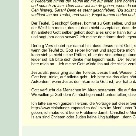
8 Wiederum nimmt der Teufel ihn mit auf einen sehr hohen Be
und sprach zu ihm: Dies alles will ich dir geben, wenn du n
Geh hinweg, Satan! Denn es steht geschrieben: "Du sollst 
verlässt ihn der Teufel, und siehe, Engel kamen herbei und 
Der Teufel, Geschöpf Gottes, kommt zu Gott selber, und sa
der Welt! Ich meine, das ist doch nicht akzeptabel, dass de
ihn anbetet! Gott selber gehört doch alles und er kann tun
und sagt ihm dann sowas? Ich meine da stimmt doch irgend
Der o.g Vers deutet nur darauf hin, dass Jesus nicht Gott,
wenn der Teufel zu Gott selber kommt und sagt: bete mich 
kann sich ja nicht selbe Prüfen, ob er der Versuchung stand 
leider so! Ich bitte dich denke mal logisch nach...Der Teu
bete mich an....ich meine Gott würde ihn auf der stelle vern
Jesus aß, jesus ging auf die Toilette, Jesus trank Wasser,
Gott isst, trinkt, auf toilette geht...ich bitte sie das alles h
Außerdem, wenn Jesus der inkarnierte Gott ist, wer hatte d
Gott verflucht die Menschen im Alten testament, die auf de
Wir wollen ja Gott dem Allmächtigen nicht unterstellen, dass
Ich bitte sie von ganzen Herzen, die Vorträge auf dieser Se
http://www.einladungzumparadies.de/ links im Menü unter "
geben, ich habe echt keine Probleme damit, Christliche Mein
Islam sind Christen oder Juden keine Ungläubigen...denn Go