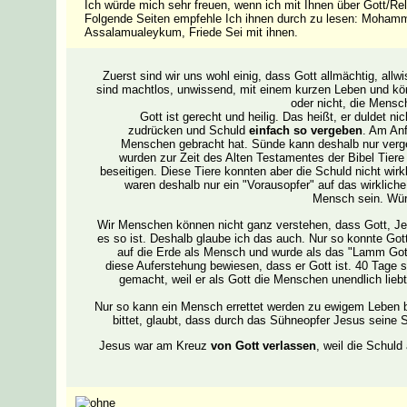
Ich würde mich sehr freuen, wenn ich mit Ihnen über Gott/Rel
Folgende Seiten empfehle Ich ihnen durch zu lesen: Mohammed
Assalamualeykum, Friede Sei mit ihnen.
Zuerst sind wir uns wohl einig, dass Gott allmächtig, all
sind machtlos, unwissend, mit einem kurzen Leben und kön
oder nicht, die Mensch
Gott ist gerecht und heilig. Das heißt, er duldet n
zudrücken und Schuld
einfach so vergeben
. Am Anf
Menschen gebracht hat. Sünde kann deshalb nur verg
wurden zur Zeit des Alten Testamentes der Bibel Tiere
beseitigen. Diese Tiere konnten aber die Schuld nicht wir
waren deshalb nur ein "Vorausopfer" auf das wirklich
Mensch sein. Würd
Wir Menschen können nicht ganz verstehen, dass Gott, Jes
es so ist. Deshalb glaube ich das auch. Nur so konnte Got
auf die Erde als Mensch und wurde als das "Lamm Gotte
diese Auferstehung bewiesen, dass er Gott ist. 40 Tage sp
gemacht, weil er als Gott die Menschen unendlich liebt.
Nur so kann ein Mensch errettet werden zu ewigem Leben b
bittet, glaubt, dass durch das Sühneopfer Jesus seine 
Jesus war am Kreuz
von Gott verlassen
, weil die Schuld