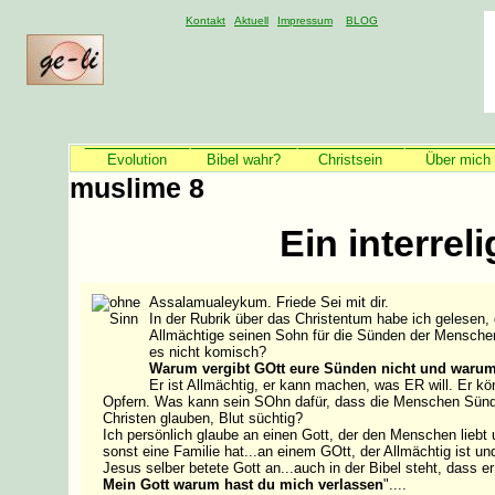
Kontakt
Aktuell
Impressum
BLOG
Bauen wi
Evolution
Bibel wahr?
Christsein
Über mich
muslime 8
Ein interrel
Assalamualeykum. Friede Sei mit dir.
In der Rubrik über das Christentum habe ich gelesen,
Allmächtige seinen Sohn für die Sünden der Menschen 
es nicht komisch?
Warum vergibt GOtt eure Sünden nicht und warum
Er ist Allmächtig, er kann machen, was ER will. Er 
Opfern. Was kann sein SOhn dafür, dass die Menschen Sündi
Christen glauben, Blut süchtig?
Ich persönlich glaube an einen Gott, der den Menschen liebt
sonst eine Familie hat...an einem GOtt, der Allmächtig ist un
Jesus selber betete Gott an...auch in der Bibel steht, dass 
Mein Gott warum hast du mich verlassen
"....